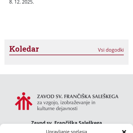
8. 12. 2025.
Koledar
Vsi dogodki
Zavod sv. Frančiška Saleškega
Gimnazija Želimlje ° Dom Janeza Boska ° Majcnov
Upravljanje soglasja