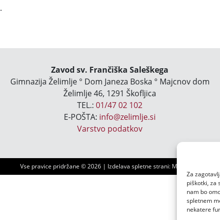
.
Zavod sv. Frančiška Saleškega
Gimnazija Želimlje ° Dom Janeza Boska ° Majcnov dom
Želimlje 46, 1291 Škofljica
TEL.:
01/47 02 102
E-POŠTA:
info@zelimlje.si
Varstvo podatkov
Vse pravice pridržane ©
2026 | Izdelava spletne strani:
Ms3 d.o.o.
Za zagotavlj
piškotki, za
nam bo omogo
spletnem mes
nekatere fun