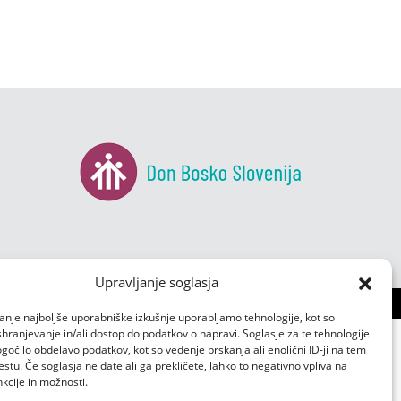
Upravljanje soglasja
anje najboljše uporabniške izkušnje uporabljamo tehnologije, kot so
 shranjevanje in/ali dostop do podatkov o napravi. Soglasje za te tehnologije
čilo obdelavo podatkov, kot so vedenje brskanja ali enolični ID-ji na tem
tu. Če soglasja ne date ali ga prekličete, lahko to negativno vpliva na
kcije in možnosti.