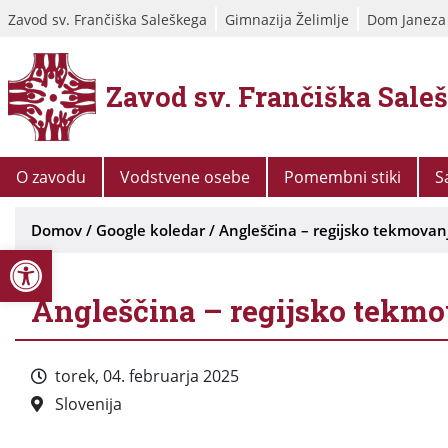
Zavod sv. Frančiška Saleškega
Gimnazija Želimlje
Dom Janeza
Zavod sv. Frančiška Sale
O zavodu
Vodstvene osebe
Pomembni stiki
S
Domov
/
Google koledar
/
Angleščina – regijsko tekmovan
Open toolbar
Angleščina – regijsko tekm
torek, 04. februarja 2025
Slovenija