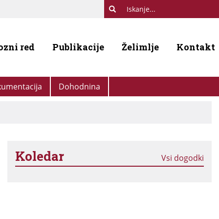
ozni red
Publikacije
Želimlje
Kontakt
umentacija
Dohodnina
Koledar
Vsi dogodki