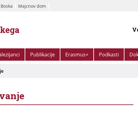
 Boska
Majcnov dom
škega
V
alezijanci
Publikacije
Erasmus+
Podkasti
Dok
je
ovanje