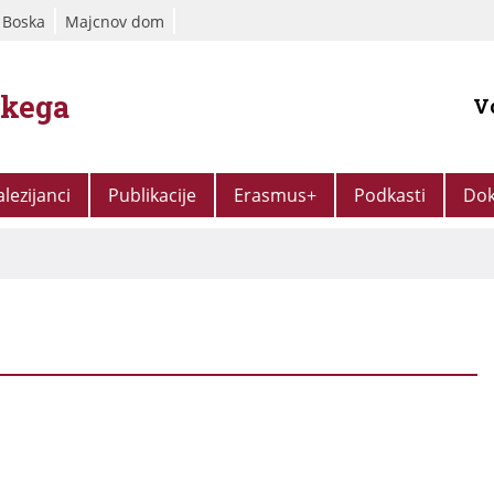
 Boska
Majcnov dom
škega
V
alezijanci
Publikacije
Erasmus+
Podkasti
Dok