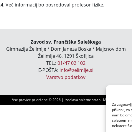
4. Več informacij bo posredoval profesor fizike.
Zavod sv. Frančiška Saleškega
Gimnazija Želimlje ° Dom Janeza Boska ° Majcnov dom
Želimlje 46, 1291 Škofljica
TEL.:
01/47 02 102
E-POŠTA:
info@zelimlje.si
Varstvo podatkov
Vse pravice pridržane ©
2026 | Izdelava spletne strani:
Ms3 d.o.o.
Za zagotavlj
piškotki, za
nam bo omogo
spletnem mes
nekatere fun