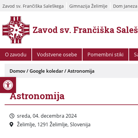
Zavod sv. Frančiška Saleškega
Gimnazija Želimlje
Dom Janeza
Zavod sv. Frančiška Sale
O zavodu
Vodstvene osebe
Pomembni stiki
S
Domov
/
Google koledar
/
Astronomija
Open toolbar
Astronomija
sreda, 04. decembra 2024
Želimlje, 1291 Želimlje, Slovenija