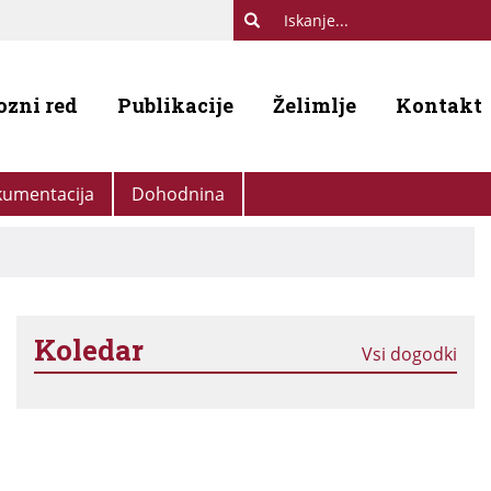
ozni red
Publikacije
Želimlje
Kontakt
umentacija
Dohodnina
Koledar
Vsi dogodki