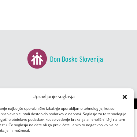
Upravljanje soglasja
anje najboljše uporabniške izkušnje uporabljamo tehnologije, kot so
 shranjevanje in/ali dostop do podatkov o napravi. Soglasje za te tehnologije
čilo obdelavo podatkov, kot so vedenje brskanja ali enolični ID-ji na tem
tu. Če soglasja ne date ali ga prekličete, lahko to negativno vpliva na
kcije in možnosti.