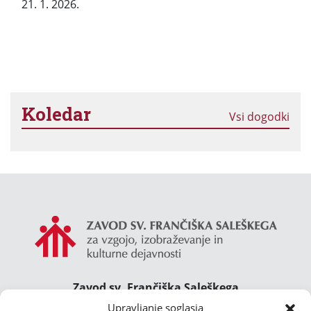
21. 1. 2026.
Koledar
Vsi dogodki
Zavod sv. Frančiška Saleškega
Gimnazija Želimlje ° Dom Janeza Boska ° Majcnov
Upravljanje soglasja