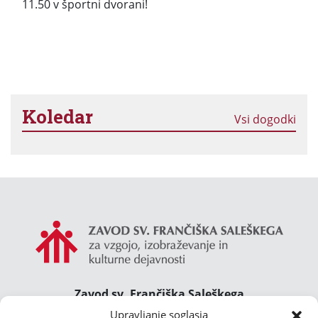
11.50 v športni dvorani!
Koledar
Vsi dogodki
Zavod sv. Frančiška Saleškega
Gimnazija Želimlje ° Dom Janeza Boska ° Majcnov
Upravljanje soglasja