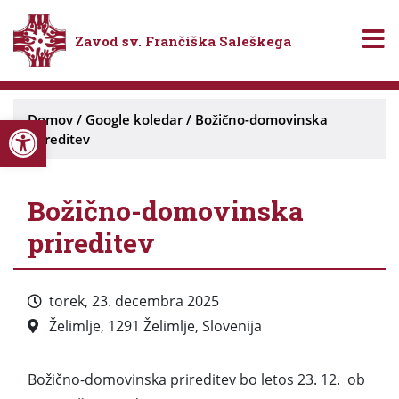
Zavod sv. Frančiška Saleškega
Open toolbar
Domov
/
Google koledar
/
Božično-domovinska
prireditev
Božično-domovinska
prireditev
torek, 23. decembra 2025
Želimlje, 1291 Želimlje, Slovenija
Božično-domovinska prireditev bo letos 23. 12. ob