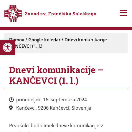
Zavod sv. Frančiška Saleškega
Open toolbar
Domov
/
Google koledar
/
Dnevi komunikacije –
KANČEVCI (1. l.)
Dnevi komunikacije –
KANČEVCI (1. l.)
ponedeljek, 16. septembra 2024
Kančevci, 9206 Kančevci, Slovenija
Prvošolci bodo imeli dneve komunikacije v