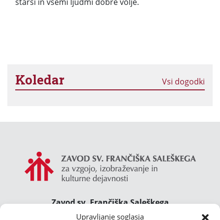
starši in vsemi ljudmi dobre volje.
Koledar
Vsi dogodki
Zavod sv. Frančiška Saleškega
Gimnazija Želimlje ° Dom Janeza Boska ° Majcnov
Upravljanje soglasja