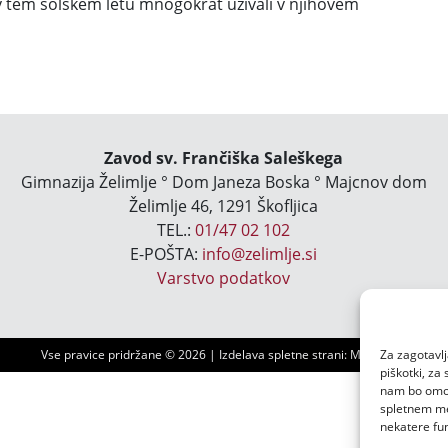
v tem šolskem letu mnogokrat uživali v njihovem
Zavod sv. Frančiška Saleškega
Gimnazija Želimlje ° Dom Janeza Boska ° Majcnov dom
Želimlje 46, 1291 Škofljica
TEL.:
01/47 02 102
E-POŠTA:
info@zelimlje.si
Varstvo podatkov
Vse pravice pridržane ©
2026 | Izdelava spletne strani:
Ms3 d.o.o.
Za zagotavlj
piškotki, za
nam bo omogo
spletnem mes
nekatere fun