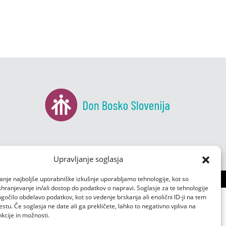
Upravljanje soglasja
anje najboljše uporabniške izkušnje uporabljamo tehnologije, kot so
 shranjevanje in/ali dostop do podatkov o napravi. Soglasje za te tehnologije
čilo obdelavo podatkov, kot so vedenje brskanja ali enolični ID-ji na tem
tu. Če soglasja ne date ali ga prekličete, lahko to negativno vpliva na
kcije in možnosti.