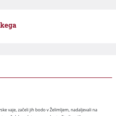
škega
ke vaje, začeli jih bodo v Želimljem, nadaljevali na