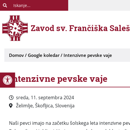
Zavod sv. Frančiška Sale
Domov
/
Google koledar
/
Intenzivne pevske vaje
Open toolbar
Intenzivne pevske vaje
sreda, 11. septembra 2024
Želimlje, Škofljica, Slovenija
Naši pevci imajo na začetku šolskega leta intenzivne pevs