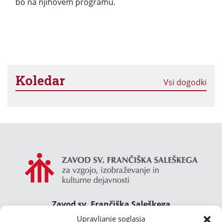
bo na njihovem programu.
Koledar
Vsi dogodki
Zavod sv. Frančiška Saleškega
Gimnazija Želimlje ° Dom Janeza Boska ° Majcnov
Upravljanje soglasja