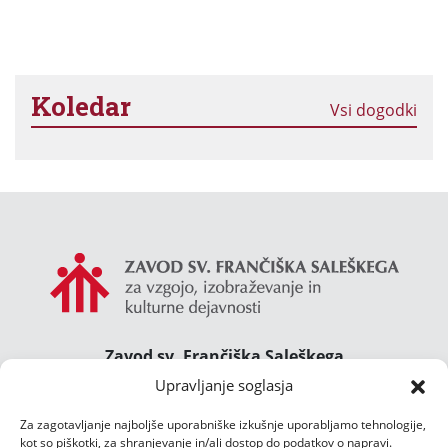
Koledar
Vsi dogodki
Zavod sv. Frančiška Saleškega
Gimnazija Želimlje ° Dom Janeza Boska ° Majcnov
Upravljanje soglasja
dom
Za zagotavljanje najboljše uporabniške izkušnje uporabljamo tehnologije,
Želimlje 46, 1291 Škofljica
kot so piškotki, za shranjevanje in/ali dostop do podatkov o napravi.