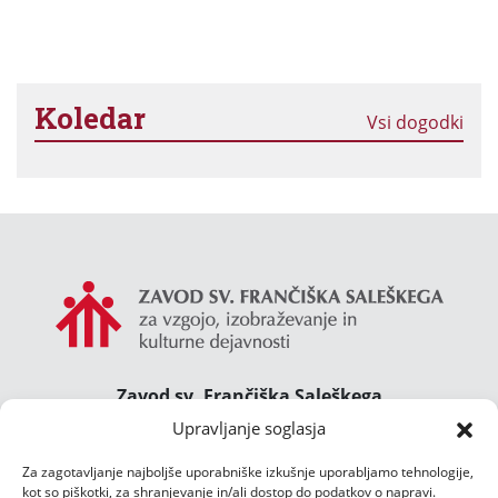
Koledar
Vsi dogodki
Zavod sv. Frančiška Saleškega
Gimnazija Želimlje ° Dom Janeza Boska ° Majcnov
Upravljanje soglasja
dom
Za zagotavljanje najboljše uporabniške izkušnje uporabljamo tehnologije,
Želimlje 46, 1291 Škofljica
kot so piškotki, za shranjevanje in/ali dostop do podatkov o napravi.