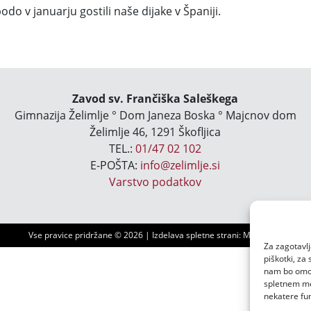
odo v januarju gostili naše dijake v Španiji.
Zavod sv. Frančiška Saleškega
Gimnazija Želimlje ° Dom Janeza Boska ° Majcnov dom
Želimlje 46, 1291 Škofljica
TEL.:
01/47 02 102
E-POŠTA:
info@zelimlje.si
Varstvo podatkov
Vse pravice pridržane ©
2026 | Izdelava spletne strani:
Ms3 d.o.o.
Za zagotavlj
piškotki, za
nam bo omogo
spletnem mes
nekatere fun