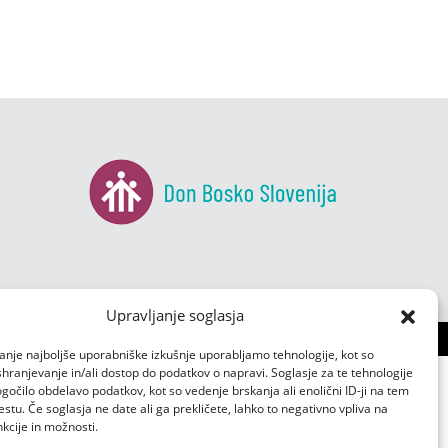
Upravljanje soglasja
anje najboljše uporabniške izkušnje uporabljamo tehnologije, kot so
 shranjevanje in/ali dostop do podatkov o napravi. Soglasje za te tehnologije
čilo obdelavo podatkov, kot so vedenje brskanja ali enolični ID-ji na tem
tu. Če soglasja ne date ali ga prekličete, lahko to negativno vpliva na
kcije in možnosti.