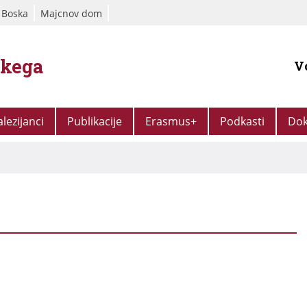
 Boska
Majcnov dom
škega
V
alezijanci
Publikacije
Erasmus+
Podkasti
Dok