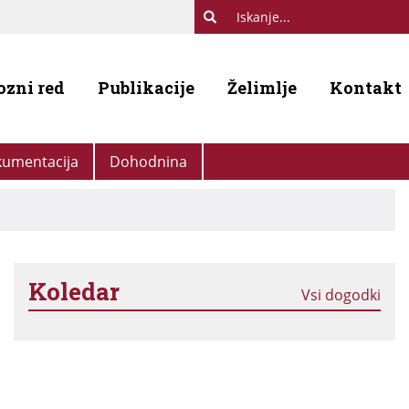
ozni red
Publikacije
Želimlje
Kontakt
umentacija
Dohodnina
Koledar
Vsi dogodki