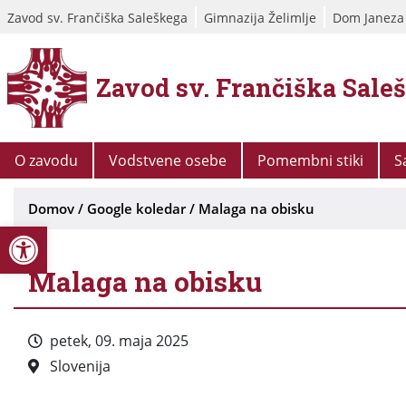
Zavod sv. Frančiška Saleškega
Gimnazija Želimlje
Dom Janeza
Zavod sv. Frančiška Sale
O zavodu
Vodstvene osebe
Pomembni stiki
S
Domov
/
Google koledar
/
Malaga na obisku
Open toolbar
Malaga na obisku
petek, 09. maja 2025
Slovenija