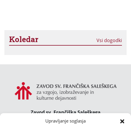
Koledar
Vsi dogodki
Zavod sv. Frančiška Saleškega
Gimnazija Želimlje ° Dom Janeza Boska ° Majcnov
Upravljanje soglasja
dom