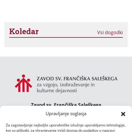
Koledar
Vsi dogodki
Zavod sv. Frančiška Saleškega
Gimnazija Želimlje ° Dom Janeza Boska ° Majcnov
Upravljanje soglasja
dom
Za zagotavljanje najboljše uporabniške izkušnje uporabljamo tehnologije,
Želimlje 46, 1291 Škofljica
kot so piškotki, za shranjevanje in/ali dostop do podatkov o napravi.