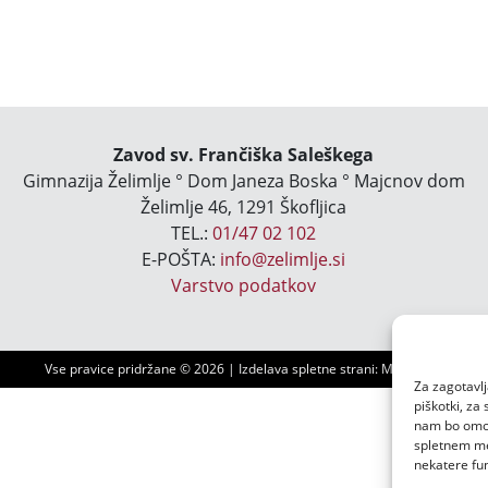
Zavod sv. Frančiška Saleškega
Gimnazija Želimlje ° Dom Janeza Boska ° Majcnov dom
Želimlje 46, 1291 Škofljica
TEL.:
01/47 02 102
E-POŠTA:
info@zelimlje.si
Varstvo podatkov
Vse pravice pridržane ©
2026 | Izdelava spletne strani:
Ms3 d.o.o.
Za zagotavlj
piškotki, za
nam bo omogo
spletnem mes
nekatere fun