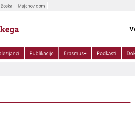
 Boska
Majcnov dom
škega
V
alezijanci
Publikacije
Erasmus+
Podkasti
Dok