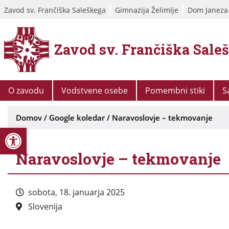
Zavod sv. Frančiška Saleškega
Gimnazija Želimlje
Dom Janeza
Zavod sv. Frančiška Sale
O zavodu
Vodstvene osebe
Pomembni stiki
S
Domov
/
Google koledar
/
Naravoslovje – tekmovanje
Open toolbar
Naravoslovje – tekmovanje
sobota, 18. januarja 2025
Slovenija