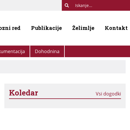
ozni red
Publikacije
Želimlje
Kontakt
umentacija
Dohodnina
Koledar
Vsi dogodki