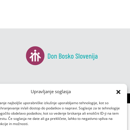
Upravljanje soglasja
anje najboljše uporabniške izkušnje uporabljamo tehnologije, kot so
 shranjevanje in/ali dostop do podatkov o napravi. Soglasje za te tehnologije
čilo obdelavo podatkov, kot so vedenje brskanja ali enolični ID-ji na tem
tu. Če soglasja ne date ali ga prekličete, lahko to negativno vpliva na
kcije in možnosti.