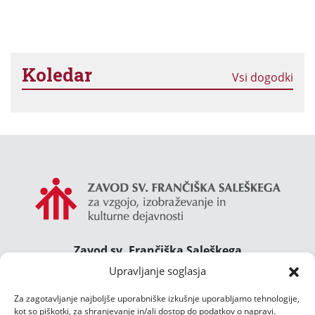
Koledar
Vsi dogodki
Zavod sv. Frančiška Saleškega
Gimnazija Želimlje ° Dom Janeza Boska ° Majcnov
Upravljanje soglasja
dom
Za zagotavljanje najboljše uporabniške izkušnje uporabljamo tehnologije,
Želimlje 46, 1291 Škofljica
kot so piškotki, za shranjevanje in/ali dostop do podatkov o napravi.