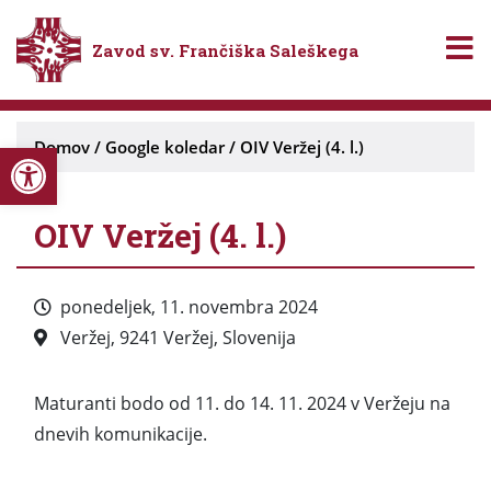
Zavod sv. Frančiška Saleškega
Open toolbar
Domov
/
Google koledar
/
OIV Veržej (4. l.)
OIV Veržej (4. l.)
ponedeljek, 11. novembra 2024
Veržej, 9241 Veržej, Slovenija
Maturanti bodo od 11. do 14. 11. 2024 v Veržeju na
dnevih komunikacije.