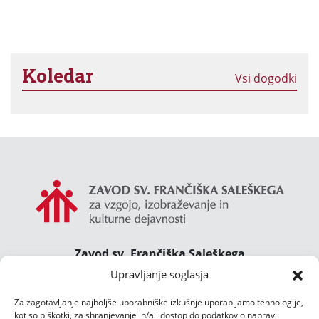
Koledar
Vsi dogodki
Zavod sv. Frančiška Saleškega
Gimnazija Želimlje ° Dom Janeza Boska ° Majcnov
Upravljanje soglasja
dom
Za zagotavljanje najboljše uporabniške izkušnje uporabljamo tehnologije,
Želimlje 46, 1291 Škofljica
kot so piškotki, za shranjevanje in/ali dostop do podatkov o napravi.