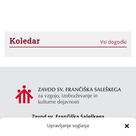
Koledar
Vsi dogodki
Zavod sv. Frančiška Saleškega
Gimnazija Želimlje ° Dom Janeza Boska ° Majcnov
Upravljanje soglasja
dom