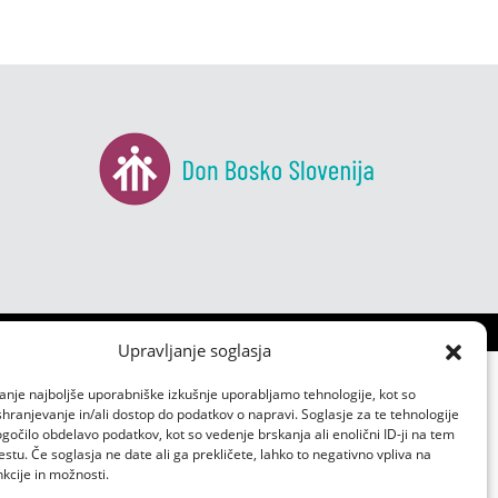
Upravljanje soglasja
anje najboljše uporabniške izkušnje uporabljamo tehnologije, kot so
 shranjevanje in/ali dostop do podatkov o napravi. Soglasje za te tehnologije
čilo obdelavo podatkov, kot so vedenje brskanja ali enolični ID-ji na tem
tu. Če soglasja ne date ali ga prekličete, lahko to negativno vpliva na
kcije in možnosti.