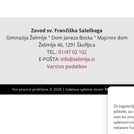
Zavod sv. Frančiška Saleškega
Gimnazija Želimlje ° Dom Janeza Boska ° Majcnov dom
Želimlje 46, 1291 Škofljica
TEL.:
01/47 02 102
E-POŠTA:
info@zelimlje.si
Varstvo podatkov
Vse pravice pridržane ©
2026 | Izdelava spletne strani:
Ms3 d.o.o.
Za zagotavlj
piškotki, za
nam bo omogo
spletnem mes
nekatere fun