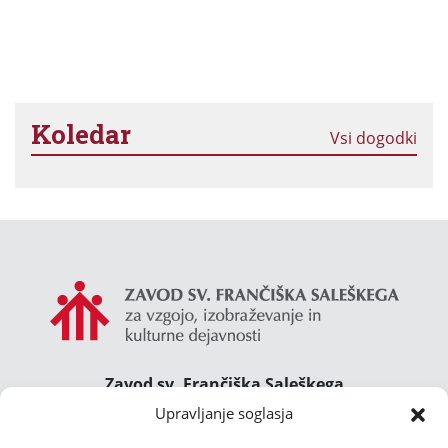
Koledar
Vsi dogodki
Zavod sv. Frančiška Saleškega
Gimnazija Želimlje ° Dom Janeza Boska ° Majcnov
Upravljanje soglasja
dom