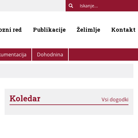
ozni red
Publikacije
Želimlje
Kontakt
umentacija
Dohodnina
Koledar
Vsi dogodki