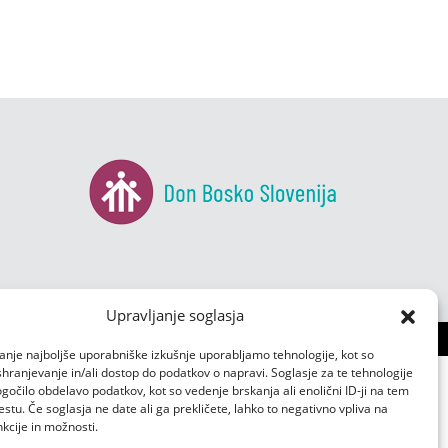
Upravljanje soglasja
anje najboljše uporabniške izkušnje uporabljamo tehnologije, kot so
 shranjevanje in/ali dostop do podatkov o napravi. Soglasje za te tehnologije
čilo obdelavo podatkov, kot so vedenje brskanja ali enolični ID-ji na tem
tu. Če soglasja ne date ali ga prekličete, lahko to negativno vpliva na
kcije in možnosti.