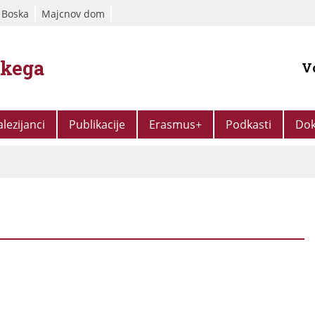
 Boska
Majcnov dom
škega
V
alezijanci
Publikacije
Erasmus+
Podkasti
Dok