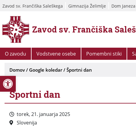
Zavod sv. Frančiška Saleškega
Gimnazija Želimlje
Dom Janeza
Zavod sv. Frančiška Sale
O zavodu
Vodstvene osebe
Pomembni stiki
S
Domov
/
Google koledar
/
Športni dan
Open toolbar
Športni dan
torek, 21. januarja 2025
Slovenija