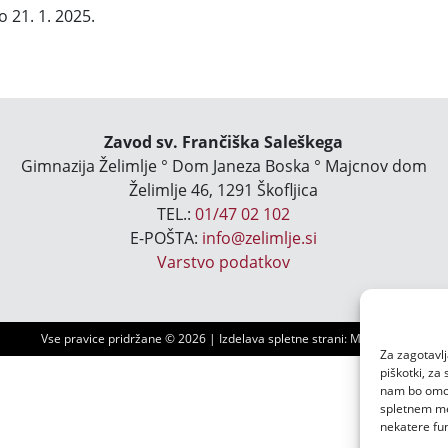
o 21. 1. 2025.
Zavod sv. Frančiška Saleškega
Gimnazija Želimlje ° Dom Janeza Boska ° Majcnov dom
Želimlje 46, 1291 Škofljica
TEL.:
01/47 02 102
E-POŠTA:
info@zelimlje.si
Varstvo podatkov
Vse pravice pridržane ©
2026 | Izdelava spletne strani:
Ms3 d.o.o.
Za zagotavlj
piškotki, za
nam bo omogo
spletnem mes
nekatere fun