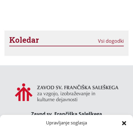
Koledar
Vsi dogodki
Zavod sv. Frančiška Saleškega
Gimnazija Želimlje ° Dom Janeza Boska ° Majcnov
Upravljanje soglasja
dom