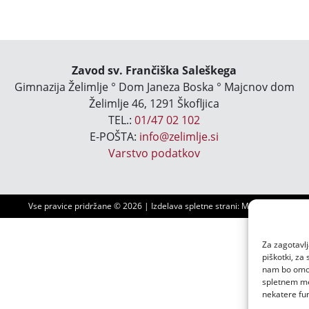
Zavod sv. Frančiška Saleškega
Gimnazija Želimlje ° Dom Janeza Boska ° Majcnov dom
Želimlje 46, 1291 Škofljica
TEL.:
01/47 02 102
E-POŠTA:
info@zelimlje.si
Varstvo podatkov
Vse pravice pridržane ©
2026 | Izdelava spletne strani:
Ms3 d.o.o.
Za zagotavlj
piškotki, za
nam bo omogo
spletnem mes
nekatere fun