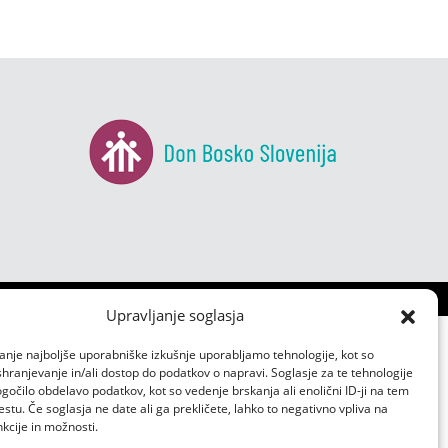
Upravljanje soglasja
anje najboljše uporabniške izkušnje uporabljamo tehnologije, kot so
 shranjevanje in/ali dostop do podatkov o napravi. Soglasje za te tehnologije
čilo obdelavo podatkov, kot so vedenje brskanja ali enolični ID-ji na tem
tu. Če soglasja ne date ali ga prekličete, lahko to negativno vpliva na
kcije in možnosti.