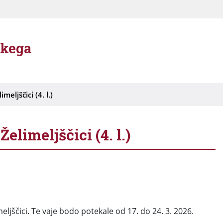
škega
eljščici (4. l.)
limeljščici (4. l.)
eljščici. Te vaje bodo potekale od 17. do 24. 3. 2026.