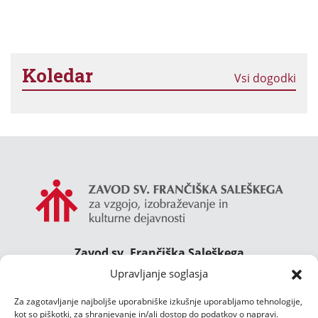
Koledar
Vsi dogodki
Zavod sv. Frančiška Saleškega
Gimnazija Želimlje ° Dom Janeza Boska ° Majcnov
Upravljanje soglasja
dom
Za zagotavljanje najboljše uporabniške izkušnje uporabljamo tehnologije,
Želimlje 46, 1291 Škofljica
kot so piškotki, za shranjevanje in/ali dostop do podatkov o napravi.