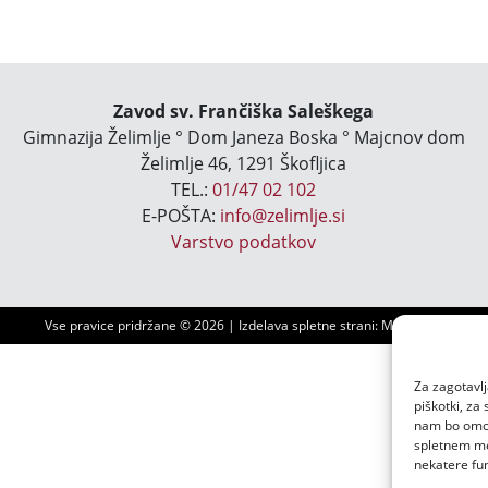
Zavod sv. Frančiška Saleškega
Gimnazija Želimlje ° Dom Janeza Boska ° Majcnov dom
Želimlje 46, 1291 Škofljica
TEL.:
01/47 02 102
E-POŠTA:
info@zelimlje.si
Varstvo podatkov
Vse pravice pridržane ©
2026 | Izdelava spletne strani:
Ms3 d.o.o.
Za zagotavlj
piškotki, za
nam bo omogo
spletnem mes
nekatere fun