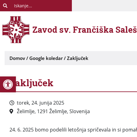
Zavod sv. Frančiška Sale
Domov
/
Google koledar
/
Zaključek
Open toolbar
Zaključek
torek, 24. junija 2025
Želimlje, 1291 Želimlje, Slovenija
24. 6. 2025 bomo podelili letošnja spričevala in si pomah