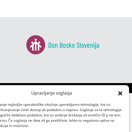
Upravljanje soglasja
anje najboljše uporabniške izkušnje uporabljamo tehnologije, kot so
 shranjevanje in/ali dostop do podatkov o napravi. Soglasje za te tehnologije
čilo obdelavo podatkov, kot so vedenje brskanja ali enolični ID-ji na tem
tu. Če soglasja ne date ali ga prekličete, lahko to negativno vpliva na
kcije in možnosti.