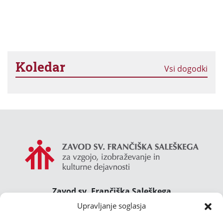
Koledar
Vsi dogodki
Zavod sv. Frančiška Saleškega
Gimnazija Želimlje ° Dom Janeza Boska ° Majcnov
Upravljanje soglasja
dom