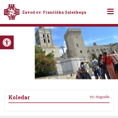
Zavod sv. Frančiška Saleškega
Open toolbar
Previous
N
Koledar
Vsi dogodki