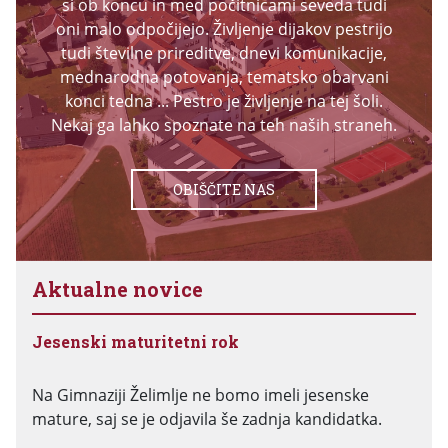
si ob koncu in med počitnicami seveda tudi
oni malo odpočijejo. Življenje dijakov pestrijo
tudi številne prireditve, dnevi komunikacije,
mednarodna potovanja, tematsko obarvani
konci tedna ... Pestro je življenje na tej šoli.
Nekaj ga lahko spoznate na teh naših straneh.
OBIŠČITE NAS
Aktualne novice
Jesenski maturitetni rok
Na Gimnaziji Želimlje ne bomo imeli jesenske
mature, saj se je odjavila še zadnja kandidatka.