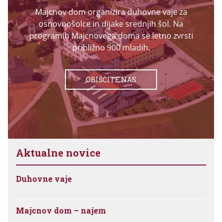
Majcnov dom organizira duhovne vaje za
osnovnošolce in dijake srednjih šol. Na
programih Majcnovega doma se letno zvrsti
približno 900 mladih.
OBIŠČITE NAS
Aktualne novice
Duhovne vaje
Majcnov dom – najem