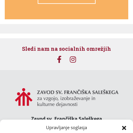
Sledi nam na socialnih omrežjih
Zavod sv. Frančiška Saleškega
Gimnazija Želimlje ° Dom Janeza Boska ° Majcnov
Upravljanje soglasja