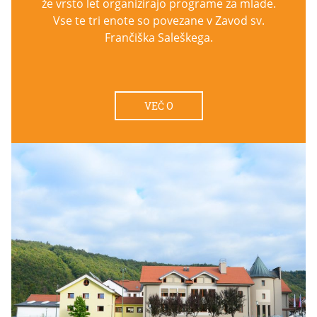
že vrsto let organizirajo programe za mlade.
Vse te tri enote so povezane v Zavod sv.
Frančiška Saleškega.
VEČ O