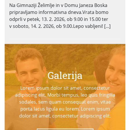
Na Gimnaziji Želimlje in v Domu Janeza Boska
pripravljamo informativna dneva.Vrata bomo
odprli v petek, 13. 2. 2026, ob 9.00 in 15.00 ter
v soboto, 14. 2. 2026, ob 9.00.Lepo vabljeni! [...]
Galerija
Lorem ipsum dolor sit amet, consectetur
adipiscing elit. Morbi tempus, leo quis fringilla
sodales, sem quam consequat enim, vitae
porta lacus ligula eu lorem. Lorem ipsum
dolor sit amet, consectetur adipiscing elit.