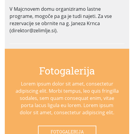
V Majcnovem domu organiziramo lastne
programe, mogoče pa ga je tudi najeti. Za vse
rezervacije se obrnite na g. Janeza Krnca
(direktor@zelimlje.si).
Fotogalerija
Lorem ipsum dolor sit amet, consectetur
adipiscing elit. Morbi tempus, leo quis fringilla
sodales, sem quam consequat enim, vitae
porta lacus ligula eu lorem. Lorem ipsum
dolor sit amet, consectetur adipiscing elit.
FOTOGALERIJA