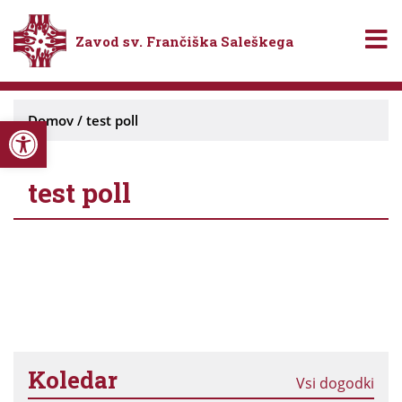
Zavod sv. Frančiška Saleškega
Open toolbar
Domov
/
test poll
test poll
Koledar
Vsi dogodki