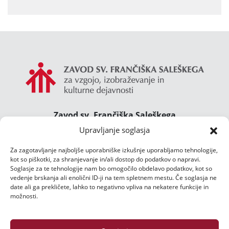
Zavod sv. Frančiška Saleškega
Gimnazija Želimlje ° Dom Janeza Boska ° Majcnov
Upravljanje soglasja
dom
Za zagotavljanje najboljše uporabniške izkušnje uporabljamo tehnologije,
Želimlje 46, 1291 Škofljica
kot so piškotki, za shranjevanje in/ali dostop do podatkov o napravi.
TEL.:
01/47 02 102
Soglasje za te tehnologije nam bo omogočilo obdelavo podatkov, kot so
E-POŠTA:
info@zelimlje.si
vedenje brskanja ali enolični ID-ji na tem spletnem mestu. Če soglasja ne
date ali ga prekličete, lahko to negativno vpliva na nekatere funkcije in
Varstvo podatkov
možnosti.