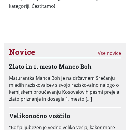
kategoriji. Čestitamo!
Novice
Vse novice
Zlato in 1. mesto Manco Boh
Maturantka Manca Boh je na državnem Srečanju
mladih raziskovalcev s svojo raziskovalno nalogo o
kemijskem proučevanju Kosovelovih pesmi prejela
zlato priznanje in dosegla 1. mesto [...]
Velikonočno voščilo
“Božja ljubezen je vedno veliko večja, kakor more