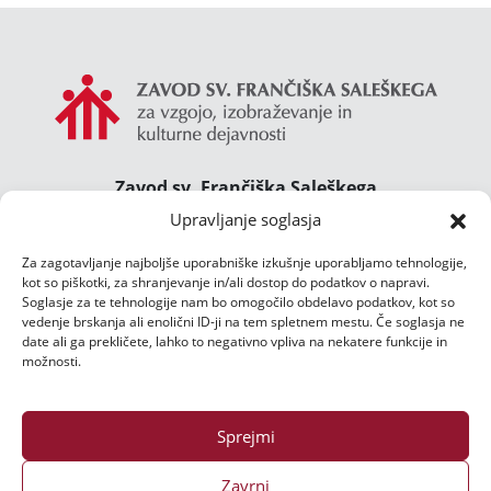
Zavod sv. Frančiška Saleškega
Gimnazija Želimlje ° Dom Janeza Boska ° Majcnov
Upravljanje soglasja
dom
Za zagotavljanje najboljše uporabniške izkušnje uporabljamo tehnologije,
Želimlje 46, 1291 Škofljica
kot so piškotki, za shranjevanje in/ali dostop do podatkov o napravi.
TEL.:
01/47 02 102
Soglasje za te tehnologije nam bo omogočilo obdelavo podatkov, kot so
E-POŠTA:
info@zelimlje.si
vedenje brskanja ali enolični ID-ji na tem spletnem mestu. Če soglasja ne
date ali ga prekličete, lahko to negativno vpliva na nekatere funkcije in
Varstvo podatkov
možnosti.
Sprejmi
Zavrni